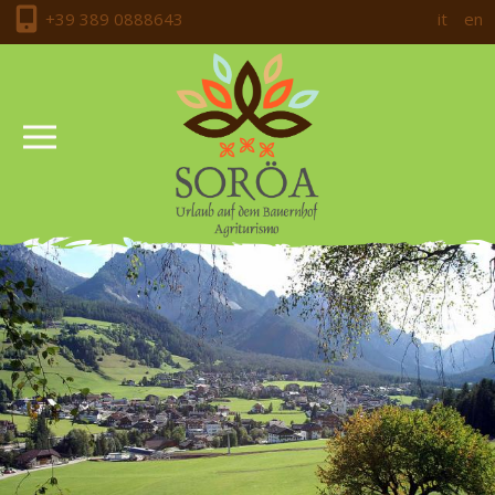
+39 389 0888643
it
en